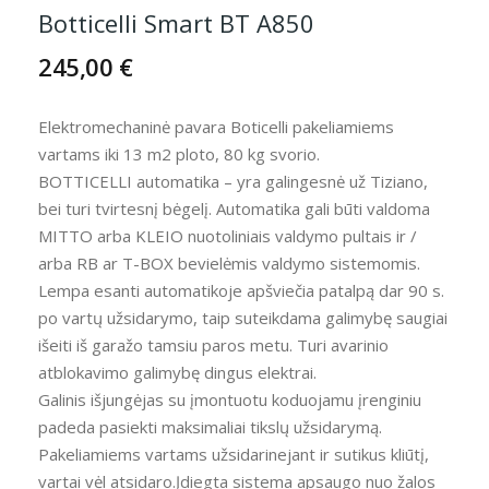
Botticelli Smart BT A850
245,00 €
Elektromechaninė pavara Boticelli pakeliamiems
vartams iki 13 m2 ploto, 80 kg svorio.
BOTTICELLI automatika – yra galingesnė už Tiziano,
bei turi tvirtesnį bėgelį. Automatika gali būti valdoma
MITTO arba KLEIO nuotoliniais valdymo pultais ir /
arba RB ar T-BOX bevielėmis valdymo sistemomis.
Lempa esanti automatikoje apšviečia patalpą dar 90 s.
po vartų užsidarymo, taip suteikdama galimybę saugiai
išeiti iš garažo tamsiu paros metu. Turi avarinio
atblokavimo galimybę dingus elektrai.
Galinis išjungėjas su įmontuotu koduojamu įrenginiu
padeda pasiekti maksimaliai tikslų užsidarymą.
Pakeliamiems vartams užsidarinejant ir sutikus kliūtį,
vartai vėl atsidaro.Įdiegta sistema apsaugo nuo žalos