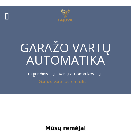
ck
GARAŽO VARTŲ
AUTOMATIKA
Pagrindinis
Vartų automatikos
Garažo vartų automatika