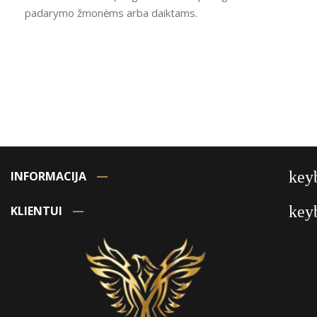
padarymo žmonėms arba daiktams.
key
INFORMACIJA
key
KLIENTUI