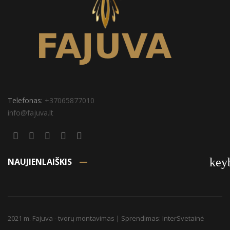
Telefonas:
+37065877010
info@fajuva.lt
key
NAUJIENLAIŠKIS
2021 m. Fajuva - tvorų montavimas | Sprendimas:
InterSvetainė