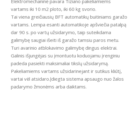
Elektromechaninė pavara Tiziano pakeliamiems
vartams iki 10 m2 ploto, iki 60 kg svorio.
Tai viena greičiausių BFT automatikų buitiniams garažo
vartams. Lempa esanti automatikoje apšviečia patalpą
dar 90 s. po vartų užsidarymo, taip suteikdama
galimybę saugiai išeiti iš garažo tamsiu paros metu.
Turi avarinio atblokavimo galimybę dingus elektrai.
Galinis išjungėjas su įmontuotu koduojamu įrenginiu
padeda pasiekti maksimaliai tikslų užsidarymą.
Pakeliamiems vartams užsidarinejant ir sutikus kliūtį,
vartai vėl atsidaro.Įdiegta sistema apsaugo nuo žalos
padarymo žmonėms arba daiktams.