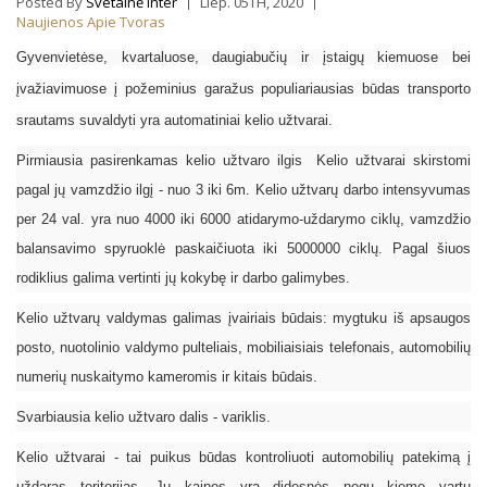
Posted By
Svetainė Inter
Liep. 05TH, 2020
Naujienos Apie Tvoras
Gyvenvietėse, kvartaluose, daugiabučių ir įstaigų kiemuose bei
įvažiavimuose į požeminius garažus populiariausias būdas transporto
srautams suvaldyti yra automatiniai kelio užtvarai.
Pirmiausia pasirenkamas kelio užtvaro ilgis Kelio užtvarai skirstomi
pagal jų vamzdžio ilgį - nuo 3 iki 6m. Kelio užtvarų darbo intensyvumas
per 24 val. yra nuo 4000 iki 6000 atidarymo-uždarymo ciklų, vamzdžio
balansavimo spyruoklė paskaičiuota iki 5000000 ciklų. Pagal šiuos
rodiklius galima vertinti jų kokybę ir darbo galimybes.
Kelio užtvarų valdymas galimas įvairiais būdais: mygtuku iš apsaugos
posto, nuotolinio valdymo pulteliais, mobiliaisiais telefonais, automobilių
numerių nuskaitymo kameromis ir kitais būdais.
Svarbiausia kelio užtvaro dalis - variklis.
Kelio užtvarai - tai puikus būdas kontroliuoti automobilių patekimą į
uždaras teritorijas. Jų kainos yra didesnės negu kiemo vartų