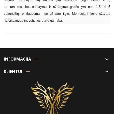
automatikos, bet atidarymo ir uždarymo greitis yra nuo 1,5 iki 6
sekundžių, priklausomai nuo užtvaro ilgio. Montuojant kelio užtvarą
nereikalingos investicijos vartų gamybą.
INFORMACIJA
keyboard_arrow_down
KLIENTUI
keyboard_arrow_down