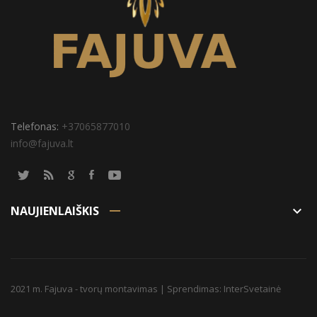
Telefonas:
+37065877010
info@fajuva.lt
NAUJIENLAIŠKIS
keyboard_arrow_down
2021 m. Fajuva - tvorų montavimas | Sprendimas:
InterSvetainė