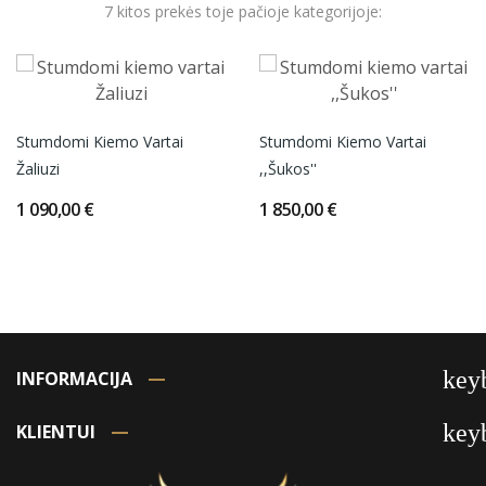
7 kitos prekės toje pačioje kategorijoje:
Stumdomi Kiemo Vartai
Stumdomi Kiemo Vartai
Žaliuzi
,,Šukos''
1 090,00 €
1 850,00 €
key
INFORMACIJA
key
KLIENTUI