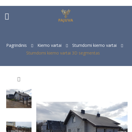
ck
Pagrindinis
Kiemo vartai
Stumdomi kiemo vartai
Stumdomi kiemo vartai 3D segmentas