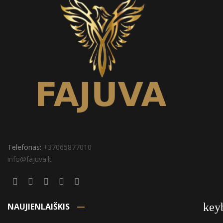
Telefonas:
+37065877010
info@fajuva.lt
key
NAUJIENLAIŠKIS