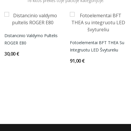
16 kitos prekės toje pačioje kategorijoje:
Distancinio Valdymo Pultelis
Fotoelementai BFT THEA Su
ROGER E80
Integruotu LED Švytureliu
30,00 €
91,00 €